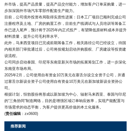
外市场，提高产品质量，提高产品交付能力，增加客户订单采购量，进一
步加深国外市场汽车零部件配套生产能力。
目前，公司境外投资布局取得实质性进展：日本工厂项目已顺利完成公司
注册程序及土地、厂房的购置工作，目前生产线调试与人员培训等筹备工
作已进入尾声，预计将于2025年内正式投产，有望降低原材料成本并提升
材料质量，提升公司毛利率水平。
此外，马来西亚项目已完成前期筹备工作，相关路径公司已经设立，待国
内相关部门审批通过后，公司将按规划启动并购股权、厂房建设等投资建
设流程。
公司同步启动泰国、印尼等东南亚新兴市场的拓展筹划工作，进一步深化
东南亚市场布局。
2025年2月，公司使用自有资金10万美元在塞舌尔设立全资子公司，并通
过塞舌尔新设全资子公司使用自有资金10万美元在新加坡新设全资孙公
司。
根据计划，恒勃股份将形成以新加坡为中心、辐射马来西亚、泰国与印尼
的“三角协同”制造网络，目的是增强区域订单响应效率，实现产能配置与
市场需求的动态平衡，为客户提供更高价值的本土化服务。
(
责任编辑
：zx0600)
推荐新闻