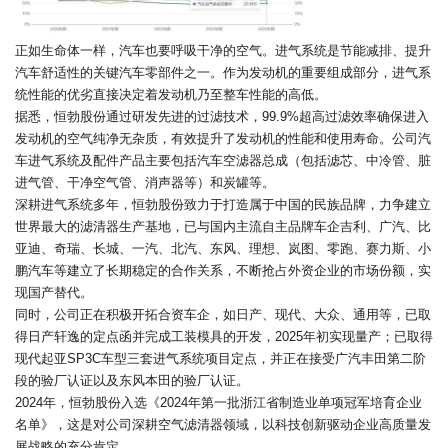
正如生命体一样，汽车也要呼吸干净的空气。进气系统是节能减排、提升
汽车舒适性的关键汽车零部件之一。作为发动机的重要组成部分，进气系
统性能的优劣直接决定着发动机乃至整车性能的高低。
据悉，恒勃股份通过研发先进的过滤技术，99.9%超高过滤效率确保进入
发动机的空气纯净无杂质，有效提升了发动机的性能和使用寿命。公司汽
车进气系统及配件产品主要包括汽车空滤器总成（包括滤芯、中冷管、脏
进气管、干净空气管、消声器等）和炭罐等。
深耕进气系统多年，恒勃股份致力于打造属于中国的民族品牌，力争建立
世界最大的滤清器生产基地，已与国内主流自主品牌车企吉利、广汽、比
亚迪、奇瑞、长城、一汽、北汽、东风、理想、岚图、零跑、赛力斯、小
鹏汽车等建立了长期稳定的合作关系，不断抢占外资企业的市场份额，实
现国产替代。
同时，公司正在积极开拓合资车企，如日产、现代、大众、通用等，已取
得日产轩逸的定点函并完成工装模具的开发，2025年初实现量产；已取得
现代起亚SP3C车型三套进气系统项目定点，并正在接受广汽丰田第二阶
段的验厂认证以及东风本田的验厂认证。
2024年，恒勃股份入选《2024年第一批浙江省制造业单项冠军培育企业
名单》，这是对公司深耕空气滤清器领域，以科技创新驱动企业高质量发
展战略的充分肯定。