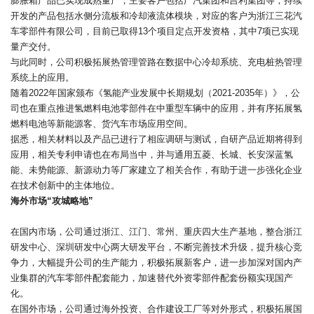
膨胀箱产品已实现成熟量产，主要客户包括广汽集团和吉利集团等；持续
开发的产品包括水侧分流板和冷却液流体模块，对应的客户为浙江三花汽
车零部件有限公司，目前已取得13个项目定点开发资格，其中7项已实现
量产交付。
与此同时，公司积极拓展热管理管路在数据中心冷却系统、充电桩热管理
系统上的应用。
随着2022年国家颁布《氢能产业发展中长期规划（2021-2035年）》，公
司也在重点推进氢燃料电池零部件在中重型车辆中的应用，并有序拓展氢
燃料电池等新能源客、货汽车市场应用空间。
据悉，相关材料以及产品已进行了相应调研与测试，自研产品近期将得到
应用，相关专利申请也在布局当中，并与通用五菱、长城、长安深蓝氢
能、未势能源、新源动力等厂家建立了相关合作，有助于进一步强化企业
在技术创新中的主体地位。
海外市场“攻城略地”
在国内市场，公司通过浙江、江门、常州、重庆四大生产基地，整合浙江
研发中心、深圳研发中心两大研发平台，不断完善技术升级，提升核心竞
争力，大幅提升公司的生产能力，积极拓展新客户，进一步加深对国内产
业集群的汽车零部件配套能力，加速替代外资零部件配套份额实现国产
化。
在国外市场，公司通过海外投资、合作建设工厂等对外形式，积极拓展国