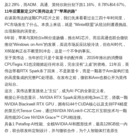
及2.28%，而ADM、高通、英特尔则分别下跌1.16%、8.78%和4.67%。
11年后重新定义PC英伟达走了“苹果的路”
在谈英伟达的这颗CPU芯片之前，我们先来看看过去三四十年时间里，
PC市场发生了什么。本质上来说，就是 “Wintel联盟”从统治到遭遇挑战、
出现裂痕的演变史。
6年前，苹果与英特尔x86分道扬镳，推出M1芯片。而后高通也联合微软
推动“Windows on Arm”的发展，虽说市场反应比较冷淡，但在AI时代，
X86架构正在不断受到冲击，这是一个不争的事实。
至于英伟达，当年的它只是个装显卡的配件商，2015年推出的消费级
CPUTegra X1也没能掀起任何水花，完全没有“上桌”的资格。11年后，英
伟达带着RTX Spark杀了回来，不是新显卡，而是一颗基于Arm架构打造
的高度集成的完整PC处理器。在发布之前，微软和Arm也都公开为英伟
达站台。
这次，英伟达要直接坐上“主位”，成为AI PC的全新定义者。
根据公开信息显示，NVIDIA RTX Spark采用台积电3nm工艺，搭载一颗
NVIDIA Blackwell RTX GPU，拥有6144个CUDA核心以及支持FP4精度
的第五代Tensor Core，通过NVIDIA NVLink®-C2C芯片互联技术与一颗
高性能20-Core NVIDIA Grace™ CPU相连接。
具备1 Petaflop AI性能、全栈NVIDIA AI和图形技术，最高128GB统一内
存，联合联发科定制设计，并与微软合作，为个人智能体打造原生