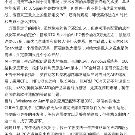
不过，消费市场不同于商用市场，技术发布的高潮需要终端的承接。单从
性能来看，RTX Spark的参数很优秀，但硬件一直不是英伟达最大的挑
战，能否真正意义上的重新定义PC，还有待观察，即便英伟达在AI时代
和失败不怎么挂钩。
一方面是定价的制约，虽然终端的售价还没出来，但参考现有配置的成本
以及苹果本的定价，搭载RTX Spark的AI PC售价会在3万元左右，顶配或
许要6万多，而这也意味着和多数人没什么关系。换句话说，初期的RTX
Spark就是一个昂贵的玩具，而端侧跑大模型，对绝大多数人来说也是伪
需求，注定前期只是个小众产品。
另一方面，生态适配仍是最大的瓶颈。长期以来，Windows系统基于x86
架构深度开发，很多软件均无原生Arm版本。IDC全球及中国研究副总裁
王吉平对作者指出，英伟达芯片架构思路非常适应当时当日的AI终端发
展，采用CPU、NPU混合架构，取长补短。但ARM PC今天还不能说完全
成功，x86的英特尔和AMD的产品兼容能力很强，尤其在商用市场，英伟
达面临着软件适配的等诸多问题。
目前，Windows on Arm平台的应用适配率不足30%。即便有英伟达
CUDA生态加持，短期内仍无法快速完成海量存量软件的Arm原生适配。
而要吸引更多的开发者，英伟达需要卖出足够多的终端，但价格又制约了
这一点，成了“死循环”。
时隔11年，英伟达的再次出手，拉开了改变四十年产业格局的PC智能化
革命，AI PC产业将迎来真正的拐点。但“新平台”的崛起，并不意味着老