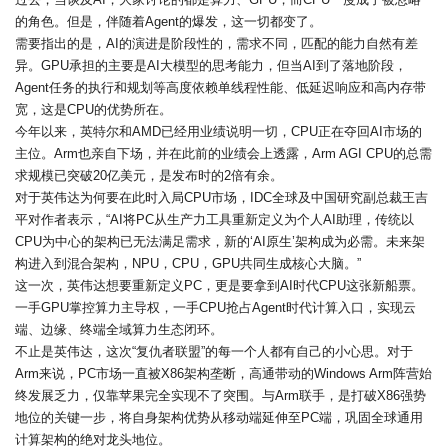
的角色。但是，伴随着Agent的爆发，这一切都变了。
需要指出的是，AI的演进是阶段性的，需求不同，匹配的能力自然有差
异。GPU承担的主要是AI大模型的思考能力，但当AI到了落地阶段，
Agent任务的执行和规划等高度依赖单线程性能、低延迟响应和高内存带
宽，这是CPU的优势所在。
今年以来，英特尔和AMD已经用业绩说明一切，CPU正在夺回AI市场的
主位。Arm也亲自下场，并在此前的业绩会上透露，Arm AGI CPU的总需
求规模已突破20亿美元，是发布时的2倍有余。
对于英伟达为何要在此时入局CPU市场，IDC全球及中国研究副总裁王吉
平对作者表示，“AI将PC从生产力工具重新定义为个人AI助理，传统以
CPU为中心的架构已无法满足需求，新的‘AI原生’架构成为必需。未来架
构进入到混合架构，NPU，CPU，GPU共同生成核心大脑。”
这一次，英伟达想要重新定义PC，更是要拿到AI时代CPU这张新船票。
一手GPU掌控算力主导权，一手CPU抢占Agent时代计算入口，实现云
端、边缘、终端全域算力生态闭环。
不止是英伟达，这次“复仇者联盟”的每一个人都有自己的小心思。对于
Arm来说，PC市场一直被X86架构垄断，高通带动的Windows Arm阵营始
终发展乏力，仅靠苹果完全实现不了突围。与Arm联手，是打破X86强势
地位的关键一步，将自身架构优势从移动端延伸至PC端，巩固全球通用
计算架构的绝对龙头地位。