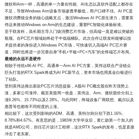
微软和Arm一样，高通的单一力量在性能、AI生态以及软件适配上都存在
不足，导致Windows Arm设备市场渗透率极低，用户口碑不佳。AI PC是
微软消费级业务的核心战略支点，激活Windows AI PC原生潜力，需要英
伟达来推动Windows on Arm的生态建设，重塑PC智能化体验标准。
至于联发科，虽长期主导入门级消费芯片市场，但高端一直是难以突破的
瓶颈。在PC芯片领域始终处于中低端梯队。此次合作让联发科能够以技
术提供者的身份进入Windows PC市场，可快速切入高端AI PC芯片赛
道，同时也将进一步完善自身“手机+平板+PC+汽车”的全终端芯片布局。
最难的永远不是硬件
相较于传统x86 AI PC、高通单一Arm AI PC方案，英伟达联合产业链众
巨头打造的RTX Spark将成为AI PC新节点，资本市场也用真金白银进行
了站队。
受到英伟达推出新款PC芯片消息提振，A股AI PC概念股在昨天强势上
涨，多家公司涨停。截至美股周一收盘，英伟达、Arm、微软股价分别上
涨6.26%、15.73%以及2.28%。与此同时，终端设备厂商联想、戴尔以及
惠普等也都有不同程度的上涨。
相比较下，这次受到影响的ADM、高通、英特尔则分别下跌1.16%、
8.78%和4.67%。有意思的是，1983年大学毕业后，黄仁勋第一个加入的
就是AMD公司，担任芯片设计工程师，这次RTX Spark的发布，也是直接
冲击了老东家。