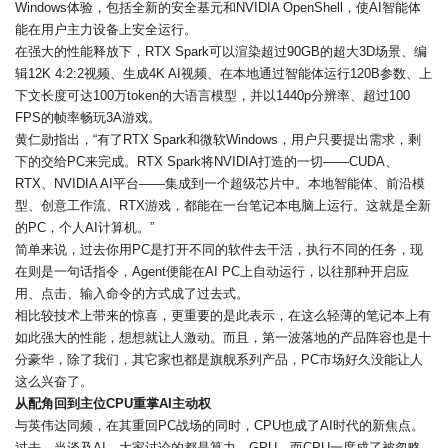
Windows体验，包括全新的安全基元和NVIDIA OpenShell，使AI智能体
能在用户主力设备上安全运行。
在强大的性能释放下，RTX Spark可以渲染超过90GB的超大3D场景、编
辑12K 4:2:2视频、生成4K AI视频、在本地通过智能体运行120B参数、上
下文长度可达100万token的大语言模型，并以1440p分辨率、超过100
FPS的帧率畅玩3A游戏。
黄仁勋指出，“有了RTX Spark和微软Windows，用户只要提出需求，剩
下的交给PC来完成。RTX Spark将NVIDIA打造的一切——CUDA、
RTX、NVIDIA AI平台——集成到一个超级芯片中。本地智能体、前沿模
型、创意工作流、RTX游戏，都能在一台笔记本电脑上运行。这就是全新
的PC，个人AI计算机。”
简单来说，过去你用PC是打开不同的软件去干活，执行不同的任务，现
在则是一句话指令，Agent便能在AI PC上自动运行，以往那种开启应
用、点击、输入命令的方式成了过去式。
相比较技术上带来的惊喜，更重要的是此表示，在这么轻薄的笔记本上有
如此强大的性能，想想就让人激动。而且，第一波落地的产品阵容也是十
分豪华，除了我们，其它家也都是旗舰系列产品，PC市场好久没能让人
这么兴奋了。
从配角回到主位CPU重掌AI主动权
与英伟达同频，在其重回PC战场的同时，CPU也成了AI时代的新焦点。
过去，当谈及AI，大家讨论的都是算力、GPU，而CPU一度成了被忽略