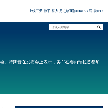
体育营销成光伏出海重地，隆基成为拜仁全球官方合作伙伴
上线三天“榨干”算力 月之暗面被Kimi K3“逼”着IPO
难、留客难！京东商家成长PLUS方法论助力商家跑出确定性增长路径
京东外卖上线“今日半价”，大牌整点秒杀低至9.9元
“牙膏第一股”正式易主，广西国控12.28亿元入主
体育营销成光伏出海重地，隆基成为拜仁全球官方合作伙伴
者会。特朗普在发布会上表示，美军在委内瑞拉首都加