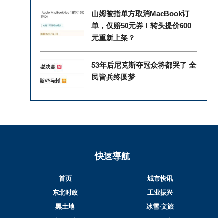
山姆被指单方取消MacBook订
单，仅赔50元券！转头提价600
元重新上架？
53年后尼克斯夺冠众将都哭了 全
民皆兵终圆梦
快速導航
首页
城市快讯
东北时政
工业振兴
黑土地
冰雪·文旅